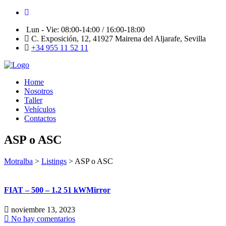
Lun - Vie: 08:00-14:00 / 16:00-18:00
C. Exposición, 12, 41927 Mairena del Aljarafe, Sevilla
+34 955 11 52 11
Home
Nosotros
Taller
Vehículos
Contactos
ASP o ASC
Motralba
>
Listings
>
ASP o ASC
FIAT – 500 – 1.2 51 kWMirror
noviembre 13, 2023
No hay comentarios