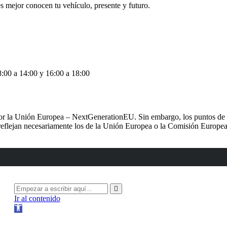
 mejor conocen tu vehículo, presente y futuro.
ón, 12, 41927 Mairena del Aljarafe, Sevilla
1 52 11
upo-alba.com
:00 a 14:00 y 16:00 a 18:00
r la Unión Europea – NextGenerationEU. Sin embargo, los puntos de vi
reflejan necesariamente los de la Unión Europea o la Comisión Europe
Ir al contenido
Abrir
barra
de