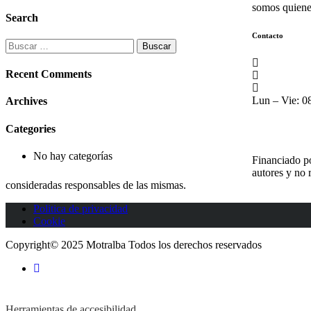
somos quienes
Search
Contacto
Buscar:
C. Exposici
Recent Comments
(+34) 955 1
ventas@gr
Lun – Vie: 08
Archives
Categories
No hay categorías
Financiado po
autores y no 
consideradas responsables de las mismas.
Politica de privacidad
Cookie
Copyright© 2025 Motralba Todos los derechos reservados
Herramientas de accesibilidad