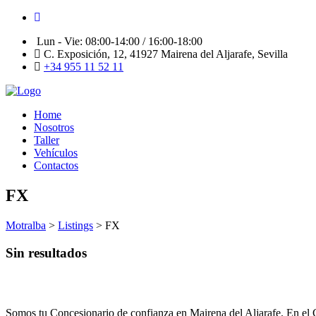
Lun - Vie: 08:00-14:00 / 16:00-18:00
C. Exposición, 12, 41927 Mairena del Aljarafe, Sevilla
+34 955 11 52 11
Home
Nosotros
Taller
Vehículos
Contactos
FX
Motralba
>
Listings
>
FX
Sin resultados
MOTRALBA
Somos tu Concesionario de confianza en Mairena del Aljarafe. En el 