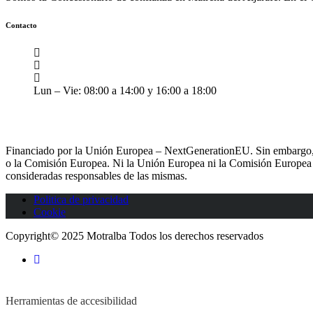
Contacto
C. Exposición, 12, 41927 Mairena del Aljarafe, Sevilla
(+34) 955 11 52 11
ventas@grupo-alba.com
Lun – Vie: 08:00 a 14:00 y 16:00 a 18:00
Financiado por la Unión Europea – NextGenerationEU. Sin embargo, lo
o la Comisión Europea. Ni la Unión Europea ni la Comisión Europea
consideradas responsables de las mismas.
Politica de privacidad
Cookie
Copyright© 2025 Motralba Todos los derechos reservados
Herramientas de accesibilidad