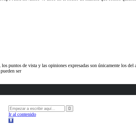
s puntos de vista y las opiniones expresadas son únicamente los del a
 pueden ser
Ir al contenido
Abrir
barra
de
herramientas