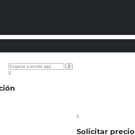
 de vista y las opiniones expresadas son únicamente los del autor o autores y
ción
Solicitar preci