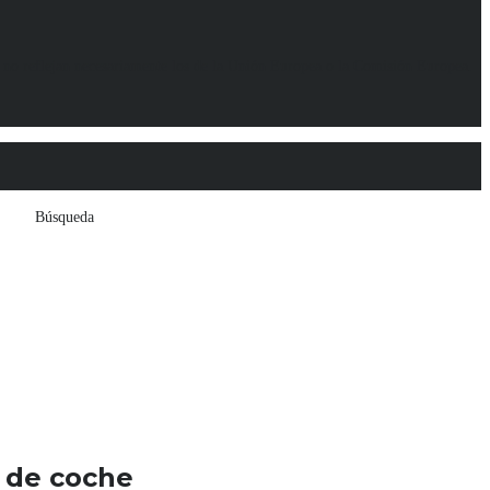
 no reflejan necesariamente los de la Unión Europea o la Comisión Europea.
Búsqueda
o de coche