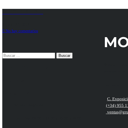
MERCEDES – GLE
junio 21, 2024
No hay comentarios
MO
Search
Buscar:
Somos tu Conce
Recent Comments
presente y futu
Archives
Contacto
Categories
C. Exposici
No hay categorías
(+34) 955 1
ventas@gru
Lun – Vie: 08:00 a 14:00 y 16:00 a 18:00