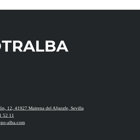
TRALBA
sionario de confianza en Mairena del Aljarafe. En el Grupo Alba llevamos 40 
ro.
ón, 12, 41927 Mairena del Aljarafe, Sevilla
1 52 11
po-alba.com