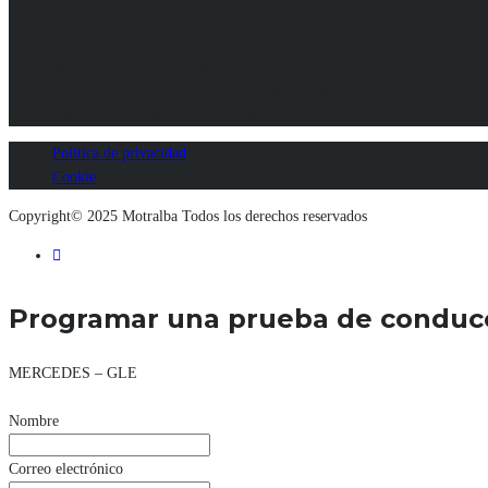
Financiado por la Unión Europea – NextGenerationEU. Sin embargo, los puntos
Ni la Unión Europea ni la Comisión Europea pueden ser
consideradas responsables de las mismas.
Politica de privacidad
Cookie
Copyright© 2025 Motralba Todos los derechos reservados
Programar una prueba de conduc
MERCEDES – GLE
Nombre
Correo electrónico