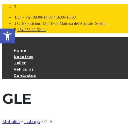
Lun - Vie: 08:00-14:00 / 16:00-18:00
C. Exposición, 12, 41927 Mairena del Aljarafe, Sevilla
Abrir barra de herramientas
+34 955 11 52 11
Home
Nosotros
Taller
Vehículos
Contactos
GLE
Motralba
>
Listings
>
GLE