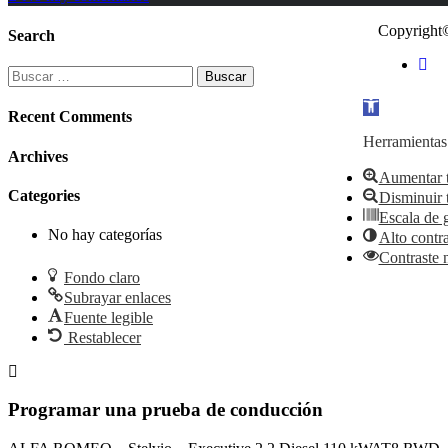
Copyright©
Search
Buscar:
Abrir
Recent Comments
barra
de
Herramientas 
Archives
herramientas
Aumentar 
Categories
Disminuir 
Escala de g
No hay categorías
Alto contra
Contraste 
Fondo claro
Subrayar enlaces
Fuente legible
Restablecer
Programar una prueba de conducción