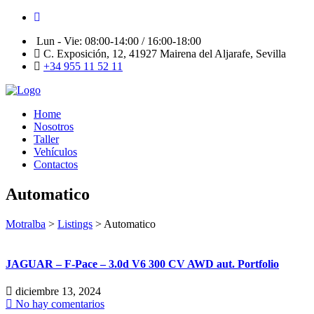
Lun - Vie: 08:00-14:00 / 16:00-18:00
C. Exposición, 12, 41927 Mairena del Aljarafe, Sevilla
+34 955 11 52 11
Home
Nosotros
Taller
Vehículos
Contactos
Automatico
Motralba
>
Listings
>
Automatico
JAGUAR – F-Pace – 3.0d V6 300 CV AWD aut. Portfolio
diciembre 13, 2024
No hay comentarios