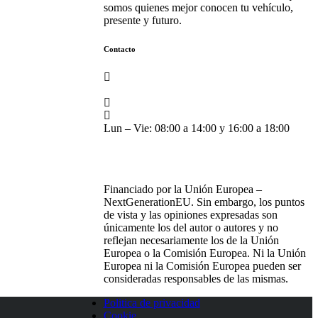
somos quienes mejor conocen tu vehículo,
presente y futuro.
Contacto
C. Exposición, 12, 41927 Mairena del
Aljarafe, Sevilla
(+34) 955 11 52 11
ventas@grupo-alba.com
Lun – Vie: 08:00 a 14:00 y 16:00 a 18:00
Financiado por la Unión Europea –
NextGenerationEU. Sin embargo, los puntos
de vista y las opiniones expresadas son
únicamente los del autor o autores y no
reflejan necesariamente los de la Unión
Europea o la Comisión Europea. Ni la Unión
Europea ni la Comisión Europea pueden ser
consideradas responsables de las mismas.
Politica de privacidad
Cookie