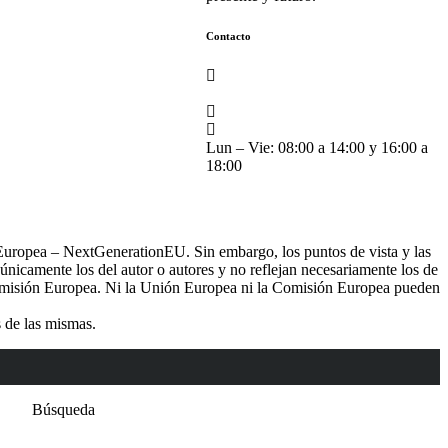
Contacto
C. Exposición, 12, 41927 Mairena
del Aljarafe, Sevilla
(+34) 955 11 52 11
ventas@grupo-alba.com
Lun – Vie: 08:00 a 14:00 y 16:00 a
18:00
Europea – NextGenerationEU. Sin embargo, los puntos de vista y las
únicamente los del autor o autores y no reflejan necesariamente los de
misión Europea. Ni la Unión Europea ni la Comisión Europea pueden
 de las mismas.
Búsqueda