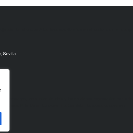
ljarafe. En el Grupo Alba llevamos 40 años en el sector de manera q
, Sevilla
e
in embargo, los puntos de vista y las opiniones expresadas son única
n Europea. Ni la Unión Europea ni la Comisión Europea pueden ser