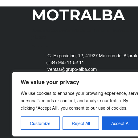
MOTRALBA
Somos tu Concesionario de confianza en Mairena del A
y futuro.
Contacto
C. Exposición, 12, 41927 Mairena del Aljarafe
(+34) 955 11 52 11
ventas@grupo-alba.com
Lun – Vie: 08:00 a 14:00 y 16:00 a 18:00
We value your privacy
We use cookies to enhance your browsing experience, serv
personalized ads or content, and analyze our traffic. By
Financiado por la Unión Europea – NextGenerationEU. S
clicking "Accept All", you consent to our use of cookies.
necesariamente los de la Unión Europea o la Comisió
consideradas responsables de las mismas.
Customize
Reject All
Accept All
Politica de privacidad
Cookie