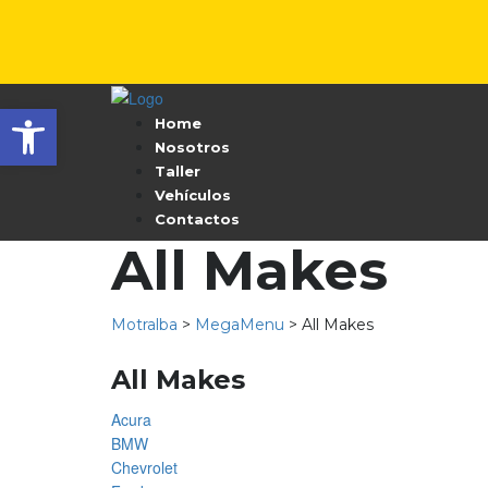
Abrir barra de herramientas
Home
Nosotros
Taller
Vehículos
Contactos
All Makes
Motralba
>
MegaMenu
>
All Makes
All Makes
Acura
BMW
Chevrolet